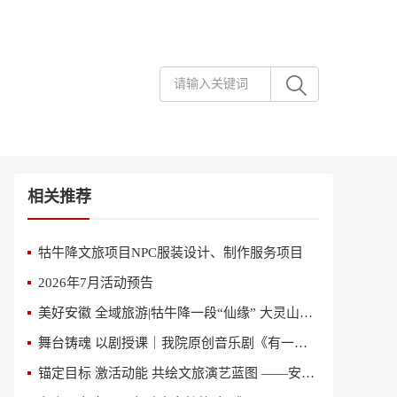
相关推荐
牯牛降文旅项目NPC服装设计、制作服务项目
2026年7月活动预告
美好安徽 全域旅游|牯牛降一段“仙缘” 大灵山一曲恋歌
舞台铸魂 以剧授课｜我院原创音乐剧《有一天》亮相省国资委、省直专题党课舞台
锚定目标 激活动能 共绘文旅演艺蓝图 ——安徽省歌舞剧院（安徽省演出公司）召开2026年第二季度经营分析会