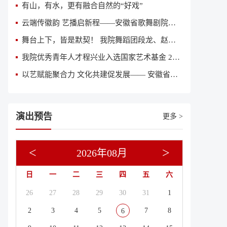
有山，有水，更有融合自然的“好戏”
云端传徽韵 艺播启新程——安徽省歌舞剧院获评全国“艺播计划”创新院团
舞台上下，皆是默契！ 我院舞蹈团段龙、赵亚丽入围“2026意大利国际舞蹈人才大赛”全球总决赛
我院优秀青年人才程兴业入选国家艺术基金 2026 年度艺术人才培训资助项目《当代舞创作人才培训》参训名单
以艺赋能聚合力 文化共建促发展—— 安徽省歌舞剧院与中鼎集团签订文化共建合作协议
演出预告
更多 >
<
>
2026年08月
日
一
二
三
四
五
六
26
27
28
29
30
31
1
2
3
4
5
7
8
6