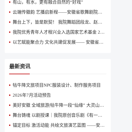
有山，有水，更有融合自然的“好戏”
云端传徽韵 艺播启新程——安徽省歌舞剧院获评全国“艺播计划”创新院团
舞台上下，皆是默契！ 我院舞蹈团段龙、赵亚丽入围“2026意大利国际舞蹈人才大赛”全球总决赛
我院优秀青年人才程兴业入选国家艺术基金 2026 年度艺术人才培训资助项目《当代舞创作人才培训》参训名单
以艺赋能聚合力 文化共建促发展—— 安徽省歌舞剧院与中鼎集团签订文化共建合作协议
最新资讯
牯牛降文旅项目NPC服装设计、制作服务项目
2026年7月活动预告
美好安徽 全域旅游|牯牛降一段“仙缘” 大灵山一曲恋歌
舞台铸魂 以剧授课｜我院原创音乐剧《有一天》亮相省国资委、省直专题党课舞台
锚定目标 激活动能 共绘文旅演艺蓝图 ——安徽省歌舞剧院（安徽省演出公司）召开2026年第二季度经营分析会