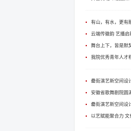
有山，有水，更有融
云端传徽韵 艺播启
舞台上下，皆是默契
罍街演艺新空间设
安徽省歌舞剧院圆满
罍街演艺新空间设
以艺赋能聚合力 