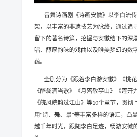
音舞诗画剧《诗画安徽》以李白流传
架，以丰富的非遗技艺为脉络，通过追
留下的著名诗篇，挖掘与安徽结下的深
唱、醇厚韵味的戏曲以及唯美梦幻的数
蕴。
全剧分为《跟着李白游安徽》《桃花
《醉翁酒当歌》《月落敬亭山》《莲开
《皖风皖韵过江山》等
个章节，贯彻 
10
用“诗、舞、景”等丰富多样的语汇，凸显
越千年时光，跟随李白足迹，畅游安徽