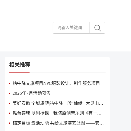
相关推荐
牯牛降文旅项目NPC服装设计、制作服务项目
2026年7月活动预告
美好安徽 全域旅游|牯牛降一段“仙缘” 大灵山一曲恋歌
舞台铸魂 以剧授课｜我院原创音乐剧《有一天》亮相省国资委、省直专题党课舞台
锚定目标 激活动能 共绘文旅演艺蓝图 ——安徽省歌舞剧院（安徽省演出公司）召开2026年第二季度经营分析会