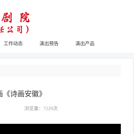
工作动态
演出预告
演出产品
画《诗画安徽》
浏览量：
7229次