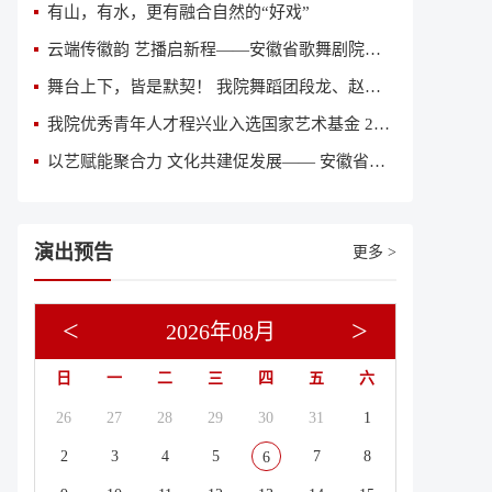
有山，有水，更有融合自然的“好戏”
云端传徽韵 艺播启新程——安徽省歌舞剧院获评全国“艺播计划”创新院团
舞台上下，皆是默契！ 我院舞蹈团段龙、赵亚丽入围“2026意大利国际舞蹈人才大赛”全球总决赛
我院优秀青年人才程兴业入选国家艺术基金 2026 年度艺术人才培训资助项目《当代舞创作人才培训》参训名单
以艺赋能聚合力 文化共建促发展—— 安徽省歌舞剧院与中鼎集团签订文化共建合作协议
演出预告
更多 >
<
>
2026年08月
日
一
二
三
四
五
六
26
27
28
29
30
31
1
2
3
4
5
7
8
6