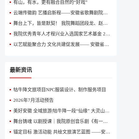
有山，有水，更有融合自然的“好戏”
云端传徽韵 艺播启新程——安徽省歌舞剧院获评全国“艺播计划”创新院团
舞台上下，皆是默契！ 我院舞蹈团段龙、赵亚丽入围“2026意大利国际舞蹈人才大赛”全球总决赛
我院优秀青年人才程兴业入选国家艺术基金 2026 年度艺术人才培训资助项目《当代舞创作人才培训》参训名单
以艺赋能聚合力 文化共建促发展—— 安徽省歌舞剧院与中鼎集团签订文化共建合作协议
最新资讯
牯牛降文旅项目NPC服装设计、制作服务项目
2026年7月活动预告
美好安徽 全域旅游|牯牛降一段“仙缘” 大灵山一曲恋歌
舞台铸魂 以剧授课｜我院原创音乐剧《有一天》亮相省国资委、省直专题党课舞台
锚定目标 激活动能 共绘文旅演艺蓝图 ——安徽省歌舞剧院（安徽省演出公司）召开2026年第二季度经营分析会